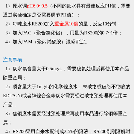
1）原水调
pH6.0~9.5
（不同的废水具有最佳反应PH值，需要
通过实验确定是否需要调节PH值）；
2）每吨废水RS200加入
重金属10倍
的量，反应10分钟；
3）加入PAC（聚合氯化铝），用量为RS200的0.7~1倍；
4）加入PAM（聚丙烯酰胺）混凝沉淀。
注意事项
1）废水氰含量大于0.5mg/L，需要破氰处理后再使用本产品
除重金属；
2）磷含量大于1mg/L的化学镍废水、未破络或破络不彻底的
EDTA-Ni或者锌镍合金等废水需要经过破络预处理再使用本
产品；
3）焦铜废水需要经过预处理后再使用本品进行除铜等重金
属；
4）RS200采用自来水配制成2-5%的溶液，RS200刚刚溶解时